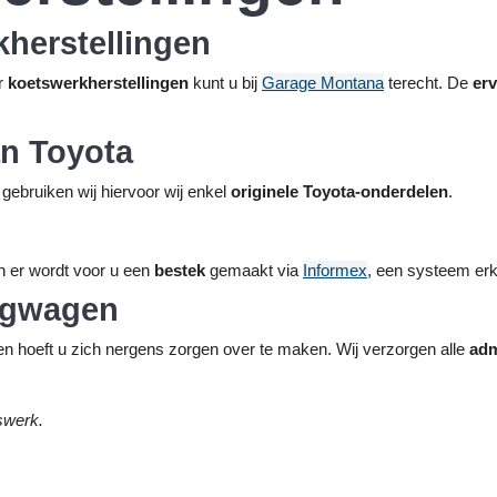
kherstellingen
or
koetswerkherstellingen
kunt u bij
Garage Montana
terecht. De
erv
an Toyota
ebruiken wij hiervoor wij enkel
originele Toyota-onderdelen
.
n er wordt voor u een
bestek
gemaakt via
Informex
, een systeem erk
angwagen
 hoeft u zich nergens zorgen over te maken. Wij verzorgen alle
adm
swerk.