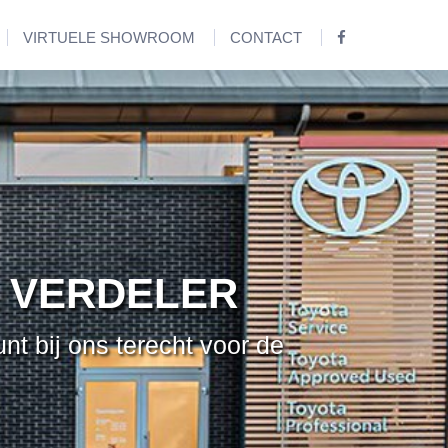
VIRTUELE SHOWROOM
CONTACT
 VERDELER
nt bij ons terecht voor de
.