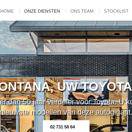
HOME
ONZE DIENSTEN
ONS TEAM
STOCKLIST
ONTANA, UW TOYOTA
 dan 50 jaar verdeler voor Toyota. U ku
nieuwste modellen van deze autogigant
02 731 58 64